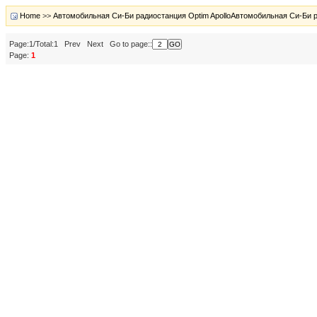
Home
>>
Автомобильная Си-Би радиостанция Optim ApolloАвтомобильная Си-Би р
Page:1/Total:1 Prev Next Go to page::
Page:
1