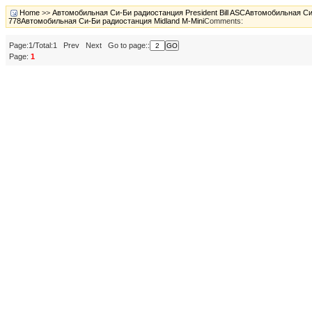
Home
>>
Автомобильная Си-Би радиостанция President Bill ASCАвтомобильная С
778Автомобильная Си-Би радиостанция Midland M-Mini
Comments:
Page:1/Total:1 Prev Next Go to page::
Page:
1