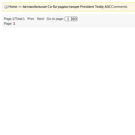
Home
>>
Автомобильная Си-Би радиостанция President Teddy ASC
Comments:
Page:1/Total:1 Prev Next Go to page::
Page:
1