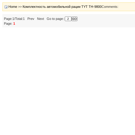
Home
>>
Комплектность автомобильной рации TYT TH-9800
Comments:
Page:1/Total:1 Prev Next Go to page::
Page:
1