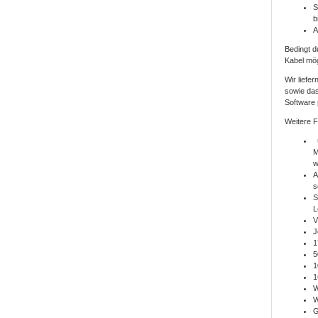
S
b
A
Bedingt d
Kabel mög
Wir liefe
sowie das
Software 
Weitere F
ü
M
w
A
s
S
L
V
J
1
5
1
1
W
W
G