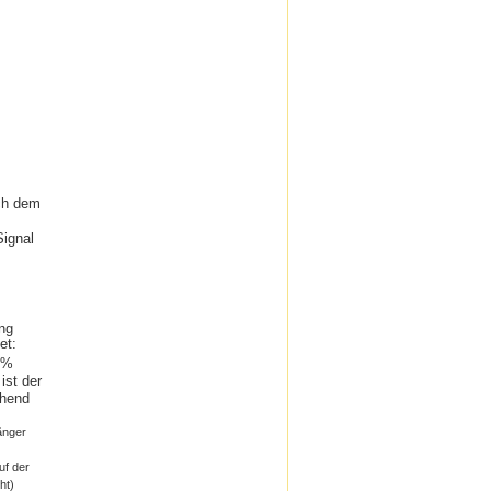
ch dem
Signal
ng
et:
5 %
ist der
ehend
änger
uf der
ht)