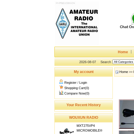
Home
2026-08-07
Search
My account
Home
>>
Register
/
Login
Shopping Cart(0)
Compare Now(0)
Your Recent History
WOUXUN RADIO
MXT275VP4
MICROMOBILE®