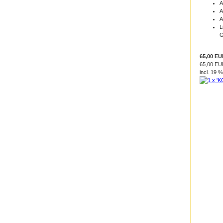
A
A
A
L
G
65,00 E
65,00 EU
incl. 19 