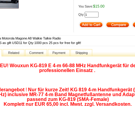
$15.00
You Save:
Qty:
a Motorola Magone A8 Walkie Talkie Radio
 as gift USD11 for Qty:1000 pcs 25 pcs for free for gift!
Related
Comment
Payment
Shipping
EU! Wouxun KG-819 E 4-m 66-88 MHz Handfunkgerät für d
professionellen Einsatz .
erangebot
!
Nur für kurze Zeit! KG 819 4-m Handfunkgerät 
z) inclusive MR-77 4-m Band Magnetfußantenne und Adap
passend zum KG-819 (SMA-Female)
Komplett nur EUR 65,00 incl. Mwst. zzgl. Versandkosten.