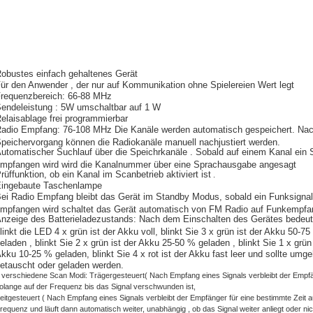
obustes einfach gehaltenes Gerät
ür den Anwender , der nur auf Kommunikation ohne Spielereien Wert legt
requenzbereich: 66-88 MHz
endeleistung : 5W umschaltbar auf 1 W
elaisablage frei programmierbar
adio Empfang: 76-108 MHz Die Kanäle werden automatisch gespeichert. Na
peichervorgang können die Radiokanäle manuell nachjustiert werden.
utomatischer Suchlauf über die Speichrkanäle . Sobald auf einem Kanal ein 
mpfangen wird wird die Kanalnummer über eine Sprachausgabe angesagt
rüffunktion, ob ein Kanal im Scanbetrieb aktiviert ist
.
ingebaute Taschenlampe
ei Radio Empfang bleibt das Gerät im Standby Modus, sobald ein Funksignal
mpfangen wird schaltet das Gerät automatisch von FM Radio auf Funkempfa
nzeige des Batterieladezustands: Nach dem Einschalten des Gerätes bedeut
linkt die LED 4 x grün ist der Akku voll, blinkt Sie 3 x grün ist der Akku 50-7
eladen , blinkt Sie 2 x grün ist der Akku 25-50 % geladen , blinkt Sie 1 x grün 
kku 10-25 % geladen, blinkt Sie 4 x rot ist der Akku fast leer und sollte umg
etauscht oder geladen werden.
 verschiedene Scan Modi: Trägergesteuert( Nach Empfang eines Signals verbleibt der Empf
olange auf der Frequenz bis das Signal verschwunden ist,
eitgesteuert ( Nach Empfang eines Signals verbleibt der Empfänger für eine bestimmte Zeit a
requenz und läuft dann automatisch weiter, unabhängig , ob das Signal weiter anliegt oder nic