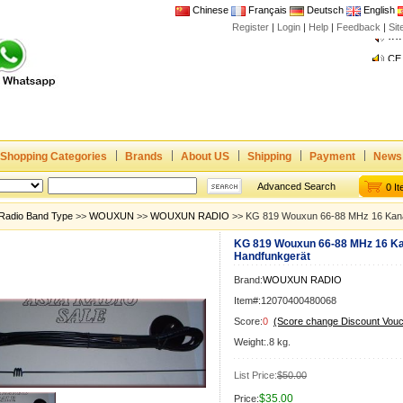
Chinese
Français
Deutsch
English
Register
|
Login
|
Help
|
Feedback
|
Si
Joi
www
CE,
Rad
Dua
Shopping Categories
Brands
About US
Shipping
Payment
News
Joi
www
Advanced Search
0 I
CE,
Radio Band Type
>>
WOUXUN
>>
WOUXUN RADIO
>> KG 819 Wouxun 66-88 MHz 16 Kana
Rad
KG 819 Wouxun 66-88 MHz 16 Ka
Dua
Handfunkgerät
Brand:
WOUXUN RADIO
Item#:12070400480068
Score:
0
(Score change Discount Vouc
Weight:.8 kg.
List Price:
$50.00
$35.00
Price: