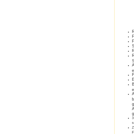
R
F
F
S
R
R
S
A
e
P
E
B
e
A
b
g
A
g
3
s
Z
F