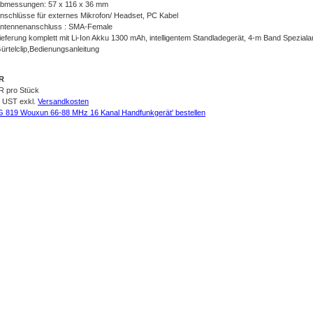
bmessungen: 57 x 116 x 36 mm
nschlüsse für externes Mikrofon/ Headset, PC Kabel
ntennenanschluss : SMA-Female
ieferung komplett mit Li-Ion Akku 1300 mAh, intelligentem Standladegerät, 4-m Band Speziala
ürtelclip,Bedienungsanleitung
UR
R pro Stück
% UST exkl.
Versandkosten