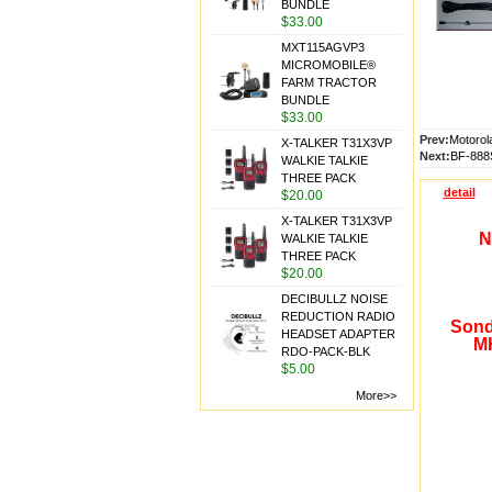
BUNDLE
$33.00
MXT115AGVP3
MICROMOBILE®
FARM TRACTOR
BUNDLE
$33.00
Prev:
Motorol
X-TALKER T31X3VP
Next:
BF-888S
WALKIE TALKIE
THREE PACK
detail
$20.00
X-TALKER T31X3VP
N
WALKIE TALKIE
THREE PACK
$20.00
DECIBULLZ NOISE
REDUCTION RADIO
Sond
HEADSET ADAPTER
MH
RDO-PACK-BLK
$5.00
More>>