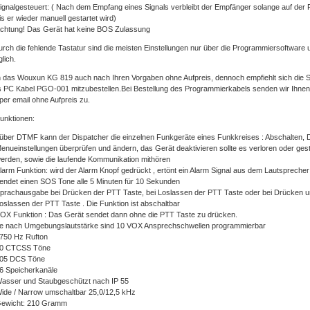
ignalgesteuert: ( Nach dem Empfang eines Signals verbleibt der Empfänger solange auf der
is er wieder manuell gestartet wird)
chtung! Das Gerät hat keine BOS Zulassung
urch die fehlende Tastatur sind die meisten Einstellungen nur über die Programmiersoftware
lich.
rn das Wouxun KG 819 auch nach Ihren Vorgaben ohne Aufpreis, dennoch empfiehlt sich die 
 PC Kabel PGO-001 mitzubestellen.Bei Bestellung des Programmierkabels senden wir Ihnen
per email ohne Aufpreis zu.
unktionen:
ber DTMF kann der Dispatcher die einzelnen Funkgeräte eines Funkkreises : Abschalten, 
enueinstellungen überprüfen und ändern, das Gerät deaktivieren sollte es verloren oder ges
erden, sowie die laufende Kommunikation mithören
larm Funktion: wird der Alarm Knopf gedrückt , ertönt ein Alarm Signal aus dem Lautspreche
endet einen SOS Tone alle 5 Minuten für 10 Sekunden
prachausgabe bei Drücken der PTT Taste, bei Loslassen der PTT Taste oder bei Drücken 
oslassen der PTT Taste . Die Funktion ist abschaltbar
OX Funktion : Das Gerät sendet dann ohne die PTT Taste zu drücken.
e nach Umgebungslautstärke sind 10 VOX Ansprechschwellen programmierbar
750 Hz Rufton
0 CTCSS Töne
05 DCS Töne
6 Speicherkanäle
asser und Staubgeschützt nach IP 55
ide / Narrow umschaltbar 25,0/12,5 kHz
ewicht: 210 Gramm