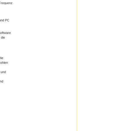
 Frequenz
 und PC
Software
 die
Die
tohlen
r und
und