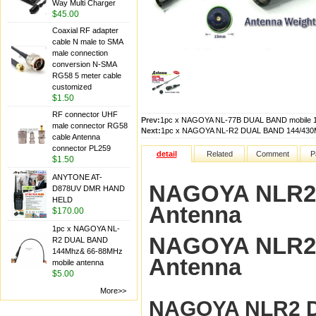
Way Multi Charger
$45.00
Coaxial RF adapter
cable N male to SMA
male connection
conversion N-SMA
RG58 5 meter cable
customized
$1.50
RF connector UHF
Prev:
1pc x NAGOYA NL-77B DUAL BAND mobile 
male connector RG58
Next:
1pc x NAGOYA NL-R2 DUAL BAND 144/430M
cable Antenna
connector PL259
detail
Related
Comment
P
$1.50
ANYTONE AT-
NAGOYA NLR2 
D878UV DMR HAND
HELD
Antenna
$170.00
1pc x NAGOYA NL-
NAGOYA NLR2 
R2 DUAL BAND
144Mhz& 66-88MHz
Antenna
mobile antenna
$5.00
More>>
NAGOYA NLR2 D