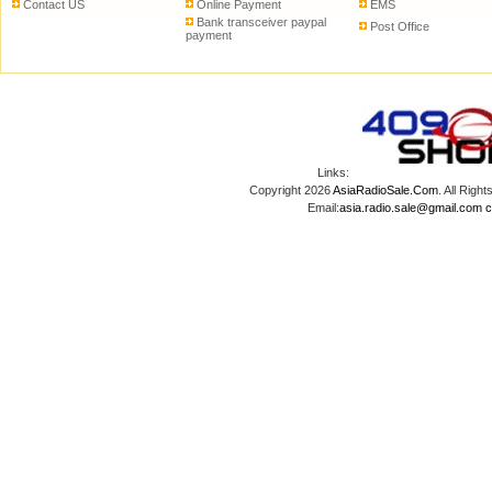
Contact US
Online Payment
EMS
Bank transceiver paypal
Post Office
payment
Links:
Copyright 2026
AsiaRadioSale.Com
. All Ri
Email:
asia.radio.sale@gmail.com
c