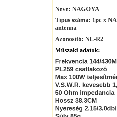
Neve: NAGOYA
Típus száma:
1pc x N
antenna
Azonosító:
NL-R2
Műszaki adatok:
Frekvencia 144/430
PL259 csatlakozó
Max 100W teljesítmé
V.S.W.R. kevesebb 1
50 Ohm impedancia
Hossz 38.3CM
Nyereség 2.15/3.0dbi
Súly 85g