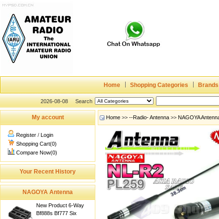
Home
Shopping Categories
Brands
2026-08-08
Search
My account
Home
>>
--Radio- Antenna
>>
NAGOYA Antenn
Register
/
Login
Shopping Cart(0)
Compare Now(0)
Your Recent History
NAGOYA Antenna
New Product 6-Way
Bf888s Bf777 Six