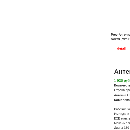
Prev:
Антенна
Next:
Optim 
detail
Анте
1 930 руб
Количест
Страна пр
Антенна C
Комплект
Рабочие ч
Импеданс
КСВ мин. 
Максимал
Длина
160