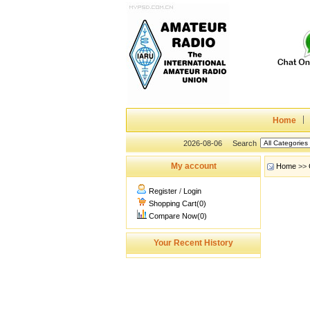
Home
2026-08-06
Search
My account
Home
>>
Register
/
Login
Shopping Cart(0)
Compare Now(0)
Your Recent History