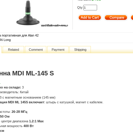
Qty:
 портативная для Alan 42
SN Long
Related
Comment
Payment
Shipping
нна MDI ML-145 S
.
во на складе:
3
оизводитель: Китай
B с магнитным основанием (145 мм)
ация MDI ML 145S включает
: штырь с катушкой, магнит с кабелем.
астоты:
26-28 МГц
50 Ом
в центре диапазона
1.2:1 Max
ьная мощность
400 Вт
 см