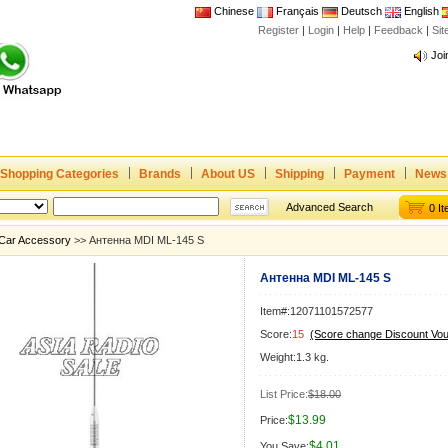
Chinese
Français
Deutsch
English
Register
|
Login
|
Help
|
Feedback
|
Si
Joi
www
CE,
Rad
Dua
Shopping Categories
Brands
About US
Shipping
Payment
News
Joi
www
Advanced Search
0 I
CE,
Car Accessory
>> Антенна MDI ML-145 S
Rad
Антенна MDI ML-145 S
Dua
Item#:12071101572577
Score:
15
(Score change Discount Vo
Weight:1.3 kg.
List Price:
$18.00
$13.99
Price:
$4.01
You Save: