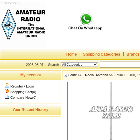
Home
Shopping Categories
Brands
2026-08-07
Search
My account
Home
>>
--Radio- Antenna
>> Optim 1C-100, 1
Register
/
Login
Shopping Cart(0)
Compare Now(0)
Your Recent History