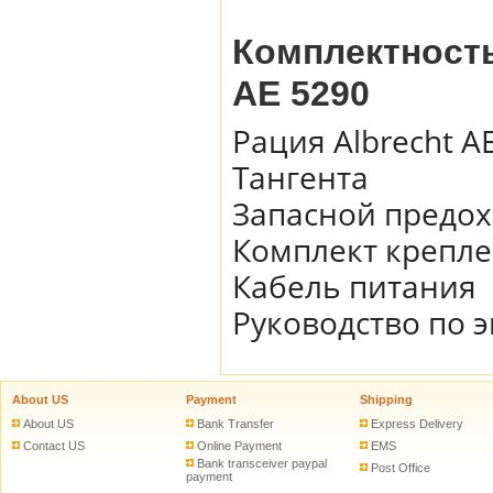
Комплектность
AE 5290
Рация Albrecht A
Тангента
Запасной предо
Комплект крепл
Кабель питания
Руководство по 
About US
Payment
Shipping
About US
Bank Transfer
Express Delivery
Contact US
Online Payment
EMS
Bank transceiver paypal
Post Office
payment