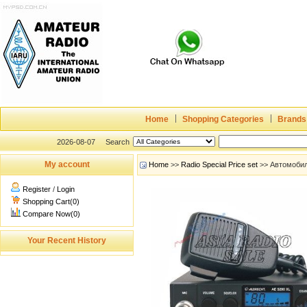
Home
Shopping Categories
Brands
2026-08-07
Search
My account
Home
>>
Radio Special Price set
>> Автомобил
Register
/
Login
Shopping Cart(0)
Compare Now(0)
Your Recent History