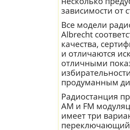
несколько преду
зависимости от 
Все модели ради
Albrecht соотве
качества, серти
и отличаются ис
отличными показ
избирательности
продуманным ди
Радиостанция пр
AM и FM модуляц
имеет три вариан
переключающийс