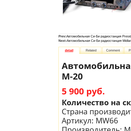
Prev:
Автомобильная Си-Би радиостанция Preside
Next:
Автомобильная Си-Би радиостанция Midla
detail
Related
Comment
P
Автомобильная
M-20
5 900 руб.
Количество на с
Страна производи
Артикул:
MW66
Производитель
:
M