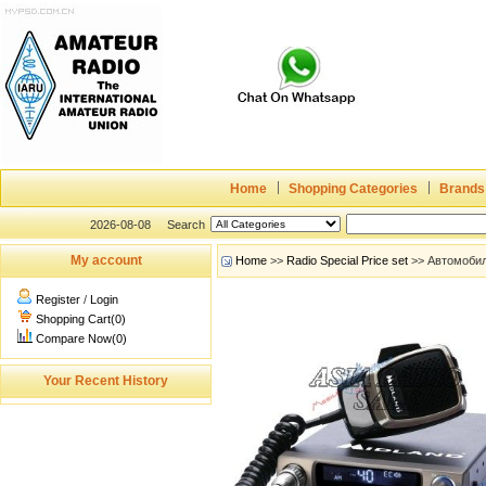
Home
Shopping Categories
Brands
2026-08-08
Search
My account
Home
>>
Radio Special Price set
>> Автомобил
Register
/
Login
Shopping Cart(0)
Compare Now(0)
Your Recent History