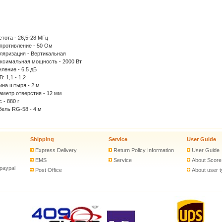
стота - 26,5-28 МГц
противление - 50 Ом
ляризация - Вертикальная
ксимальная мощность - 2000 Вт
иление - 6,5 дБ
: 1,1 - 1,2
ина штыря - 2 м
аметр отверстия - 12 мм
 - 880 г
бель RG-58 - 4 м
Shipping
Service
User Guide
Express Delivery
Return Policy Information
User Guide
EMS
Service
About Score
 paypal
Post Office
About user 