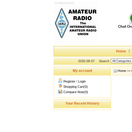
Home
2026-08-07
Search
My account
Home
>>
Register
/
Login
Shopping Cart(0)
Compare Now(0)
Your Recent History