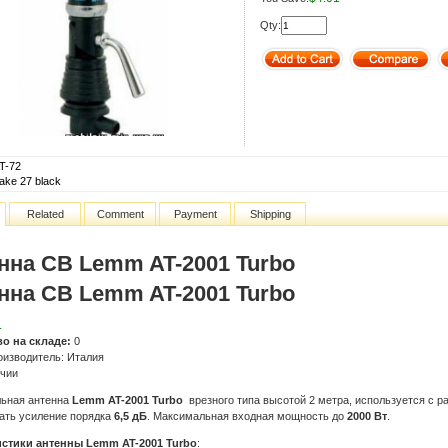
Qty:
T-72
nake 27 black
Related
Comment
Payment
Shipping
нна СВ Lemm AT-2001 Turbo
нна СВ Lemm AT-2001 Turbo
.
во на складе:
0
оизводитель: Италия
ичии
ьная антенна
Lemm AT-2001 Turbo
врезного типа высотой 2 метра, используется с 
ать усиление порядка
6,5 дБ
. Максимальная входная мощность до
2000 Вт
.
истики антенны Lemm AT-2001 Turbo
: