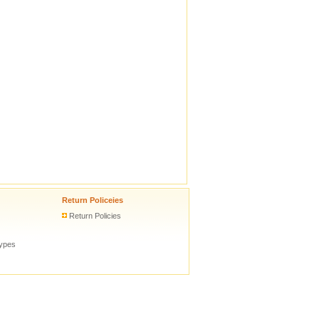
Return Policeies
Return Policies
types