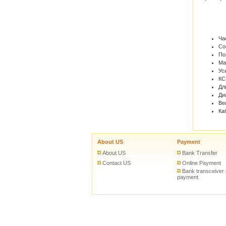
Ча
Со
По
Ма
Ус
КСВ
Дл
Ди
Вес
Ка
About US
Payment
About US
Bank Transfer
Contact US
Online Payment
Bank transceiver
payment