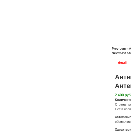
Prev:
Lemm A
Next:
Sirio S
detail
Анте
Анте
2 400 руб
Количест
Страна пр
Нет в нал
Автомобил
обеспечив
Характер