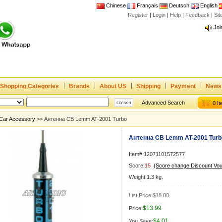
Chinese
Français
Deutsch
English
Register
|
Login
|
Help
|
Feedback
|
Si
Joi
www
CE,
Rad
Dua
Shopping Categories
Brands
About US
Shipping
Payment
News
Joi
www
Advanced Search
0 I
CE,
Car Accessory
>> Антенна СВ Lemm AT-2001 Turbo
Rad
Антенна СВ Lemm AT-2001 Turb
Dua
Item#:12071101572577
Score:
15
(Score change Discount Vo
Weight:1.3 kg.
List Price:
$18.00
$13.99
Price:
$4.01
You Save: