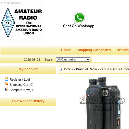
Home
Shopping Categories
Brands
2026-08-08
Search
My account
Home
>>
Brand of Radio
>>
HYTERA/ HYT radi
Register
/
Login
Shopping Cart(0)
Compare Now(0)
Your Recent History