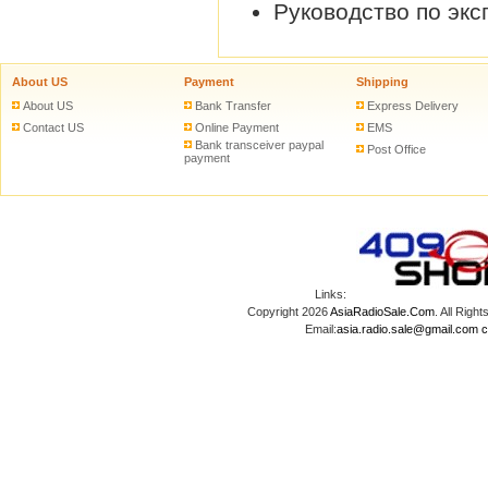
Руководство по экс
About US
Payment
Shipping
About US
Bank Transfer
Express Delivery
Contact US
Online Payment
EMS
Bank transceiver paypal
Post Office
payment
Links:
Copyright 2026
AsiaRadioSale.Com
. All Ri
Email:
asia.radio.sale@gmail.com
c