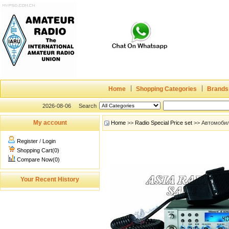
Home
Shopping Categories
Brands
2026-08-06
Search
My account
Home
>>
Radio Special Price set
>> Автомобил
Register
/
Login
Shopping Cart(0)
Compare Now(0)
Your Recent History